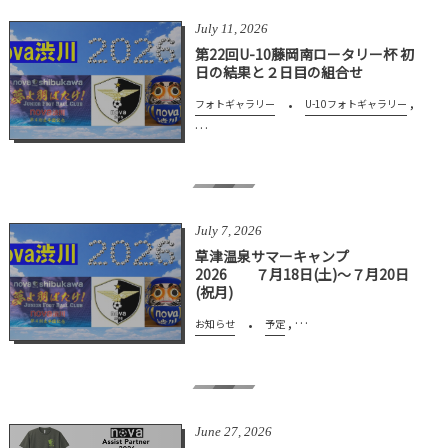
July
11
,
2026
第22回U-10藤岡南ロータリー杯 初
日の結果と２日目の組合せ
,
フォトギャラリー
U-10フォトギャラリー
…
July
7
,
2026
草津温泉サマーキャンプ
2026 ７月18日(土)～７月20日
(祝月)
, …
お知らせ
予定
June
27
,
2026