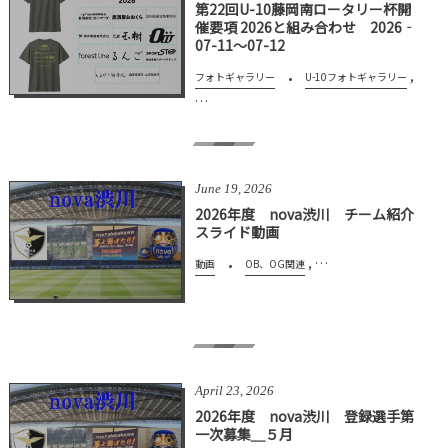
第22回U-10藤岡南ロータリー杯開
催要項 2026と組み合わせ 2026‐
07-11～07-12
,
フォトギャラリー
U-10フォトギャラリー
…
June
19
,
2026
2026年度 nova渋川 チーム紹介
スライド動画
, …
動画
OB、OG関連
April
23
,
2026
2026年度 nova渋川 登録選手第
一次募集＿５月