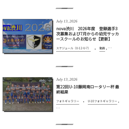
July
13
,
2026
nova渋川 2026年度 登録選手3
次募集および7月からの幼児サッカ
ースクールのお知らせ【更新】
, …
スケジュール（U-12-U-7）
動画
July
13
,
2026
第22回U-10藤岡南ロータリー杯 最
終結果
,
フォトギャラリー
U-10フォトギャラリー
…