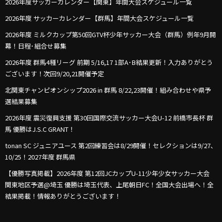
2026年度サッカーカレンダー【関東】年間大会スケジュール一覧
2026年度 サッカーカレンダー【群馬】年間大会スケジュール一覧
2026年度 ミルクカップ第50回GTV杯少年サッカー大会（群馬）例年9月開
幕！日程･組合せ募集
2026年度 群馬4種リーグ 前期 5/16,17 1部A･B結果更新！入力ありがとう
ございます！次回9/20,21開催予定
北関東チャンピオンシップ2026 in 群馬 8/22,23開催！組み合わせや県予
選結果募集
2026年度 震災復興支援 第30回国際交流サッカー大会U-12 前橋市長杯 群
馬 優勝はJ.S.C GRANT！
tonan SC ジュニアユース 第2回練習会は8/29開催！セレクションは9/27､
10/25！2027年度 群馬県
【優勝写真掲載】2026年度 第12回JCカップU-11少年少女サッカー大会
関東地区予選@埼玉 優勝は埼玉代表、上尾朝日FC！全国大会出場へ！全
結果掲載！情報ありがとうございます！