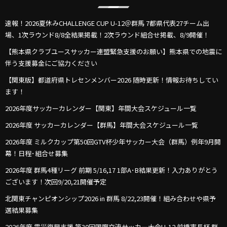
速報！2026夏休みCHALLENGE CUP U-12＠群馬 7都県代表27チーム出
場、1次ラウンド8/8全結果掲載！2次ラウンド組合せ掲載、8/9開催！
【熊本県クラブユースサッカー連盟緊急支援のお願い】熊本県での地震に
伴う支援募金にご協力ください
【関東版】都道府県トレセンメンバー2026 随時更新！情報お待ちしてい
ます！
2026年度サッカーカレンダー【関東】年間大会スケジュール一覧
2026年度 サッカーカレンダー【群馬】年間大会スケジュール一覧
2026年度 ミルクカップ第50回GTV杯少年サッカー大会（群馬）例年9月開
幕！日程･組合せ募集
2026年度 群馬4種リーグ 前期 5/16,17 1部A･B結果更新！入力ありがとう
ございます！次回9/20,21開催予定
北関東チャンピオンシップ2026 in 群馬 8/22,23開催！組み合わせや県予
選結果募集
2026年度 震災復興支援 第30回国際交流サッカー大会U-12 前橋市長杯 群