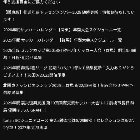
伴う支援募金にご協力ください
【関東版】都道府県トレセンメンバー2026 随時更新！情報お待ちしてい
ます！
2026年度サッカーカレンダー【関東】年間大会スケジュール一覧
2026年度 サッカーカレンダー【群馬】年間大会スケジュール一覧
2026年度 ミルクカップ第50回GTV杯少年サッカー大会（群馬）例年9月開
幕！日程･組合せ募集
2026年度 群馬4種リーグ 前期 5/16,17 1部A･B結果更新！入力ありがとう
ございます！次回9/20,21開催予定
北関東チャンピオンシップ2026 in 群馬 8/22,23開催！組み合わせや県予
選結果募集
2026年度 震災復興支援 第30回国際交流サッカー大会U-12 前橋市長杯 群
馬 優勝はJ.S.C GRANT！
tonan SC ジュニアユース 第2回練習会は8/29開催！セレクションは9/27､
10/25！2027年度 群馬県