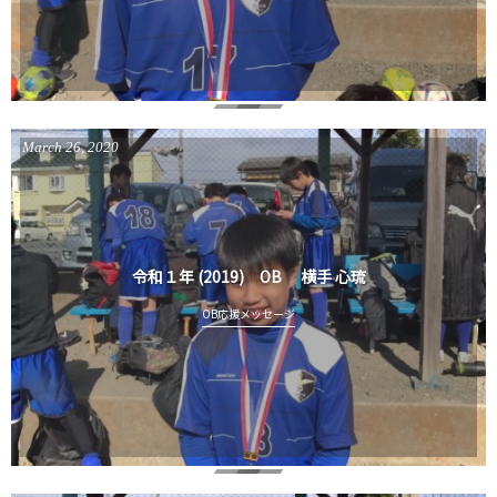
March
26
,
2020
令和１年 (2019) OB 横手 心琉
OB応援メッセージ