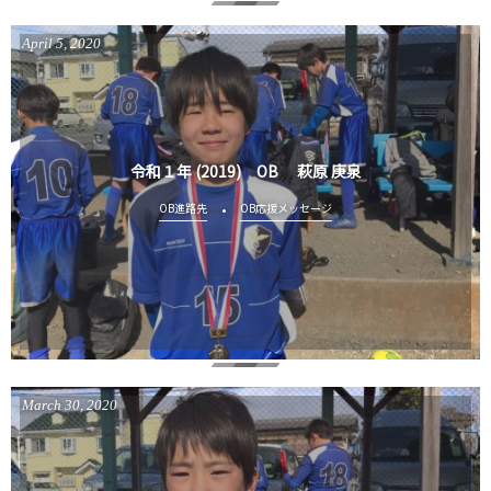
April
5
,
2020
令和１年 (2019) OB 萩原 庚泉
OB進路先
OB応援メッセージ
March
30
,
2020