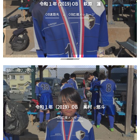
令和１年 (2019) OB 萩原 蓮
OB進路先
OB応援メッセージ
March
22
,
2020
令和１年（2019）OB 奥村 悠斗
OB応援メッセージ