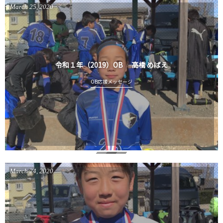
March
25
,
2020
令和１年（2019）OB 高橋 めばえ
OB応援メッセージ
March
24
,
2020