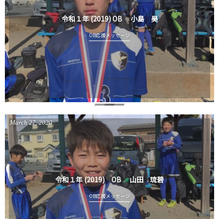
令和１年 (2019) OB 小島 昊
OB応援メッセージ
March
27
,
2020
令和１年 (2019) OB 山田 琉碧
OB応援メッセージ