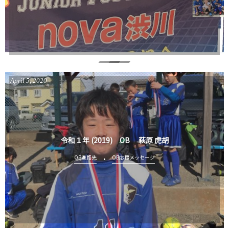
April
5
,
2020
令和１年 (2019) OB 萩原 虎胡
OB進路先
OB応援メッセージ