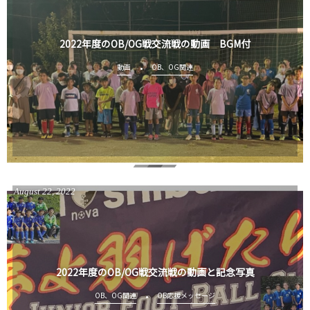
2022年度のOB/OG戦交流戦の動画 BGM付
動画
OB、OG関連
August
22
,
2022
2022年度のOB/OG戦交流戦の動画と記念写真
OB、OG関連
OB応援メッセージ