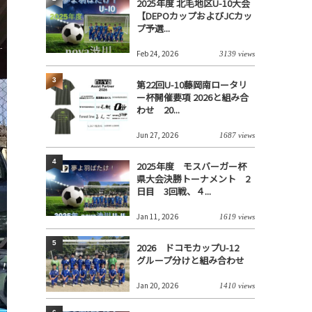
2025年度 北毛地区U-10大会
【DEPOカップおよびJCカッ
プ予選...
Feb 24, 2026
3139 views
3
第22回U-10藤岡南ロータリ
ー杯開催要項 2026と組み合
わせ 20...
Jun 27, 2026
1687 views
4
2025年度 モスバーガー杯
県大会決勝トーナメント 2
日目 3回戦、４...
Jan 11, 2026
1619 views
5
2026 ドコモカップU-12
グループ分けと組み合わせ
Jan 20, 2026
1410 views