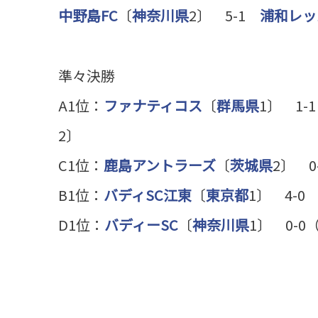
中野島FC
〔
神奈川県
2〕 5-1
浦和レッ
準々決勝
A1位：
ファナティコス
〔
群馬県
1〕 1-1
2〕
C1位：
鹿島アントラーズ
〔
茨城県
2〕 0
B1位：
バディSC江東
〔
東京都
1〕 4-0
D1位：
バディーSC
〔
神奈川県
1〕 0-0（