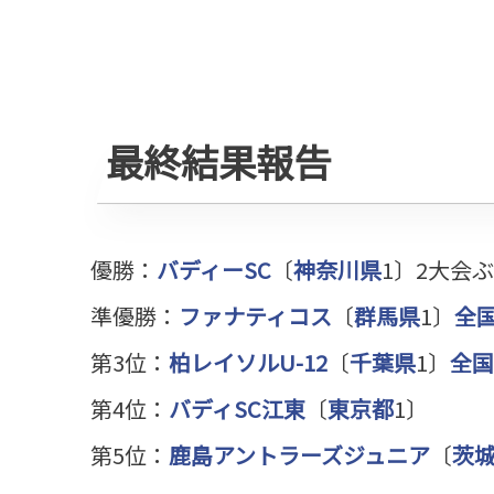
最終結果報告
優勝：
バディーSC
〔
神奈川県
1〕2大会
準優勝：
ファナティコス
〔
群馬県
1〕
全
第3位：
柏レイソルU-12
〔
千葉県
1〕
全国
第4位：
バディSC江東
〔
東京都
1〕
第5位：
鹿島アントラーズジュニア
〔
茨