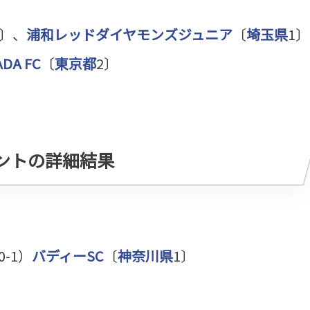
2〕、
浦和レッドダイヤモンズジュニア
〔
埼玉県
1〕
ADA FC
〔
東京都
2〕
メントの詳細結果
0-1）
バディーSC
〔
神奈川県
1〕