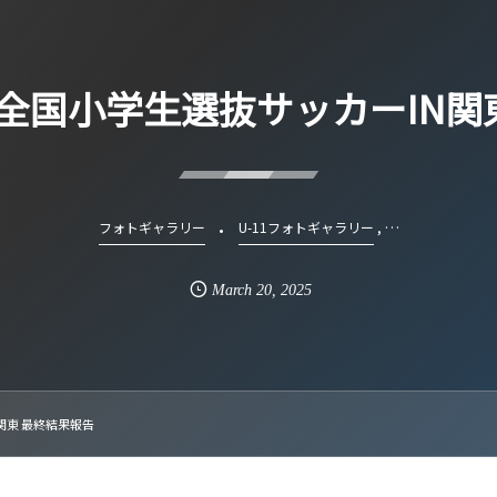
農杯全国小学生選抜サッカーIN
, …
フォトギャラリー
U-11フォトギャラリー
March
20
,
2025
N関東 最終結果報告