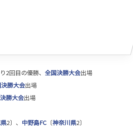
ぶり2回目の優勝、
全国決勝大会
出場
国決勝大会
出場
決勝大会
出場
城県
2〕、
中野島FC
〔
神奈川県
2〕