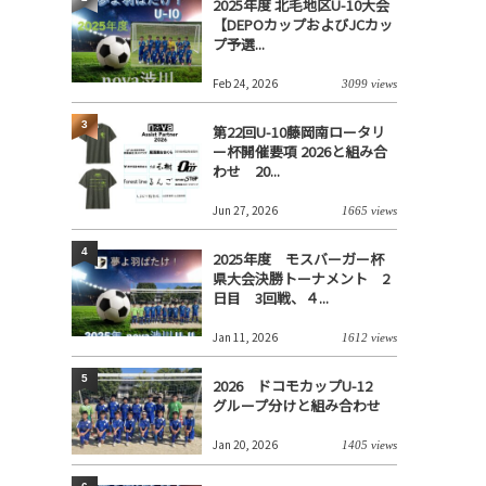
2025年度 北毛地区U-10大会
【DEPOカップおよびJCカッ
プ予選...
Feb 24, 2026
3099 views
3
第22回U-10藤岡南ロータリ
ー杯開催要項 2026と組み合
わせ 20...
Jun 27, 2026
1665 views
4
2025年度 モスバーガー杯
県大会決勝トーナメント 2
日目 3回戦、４...
Jan 11, 2026
1612 views
5
2026 ドコモカップU-12
グループ分けと組み合わせ
Jan 20, 2026
1405 views