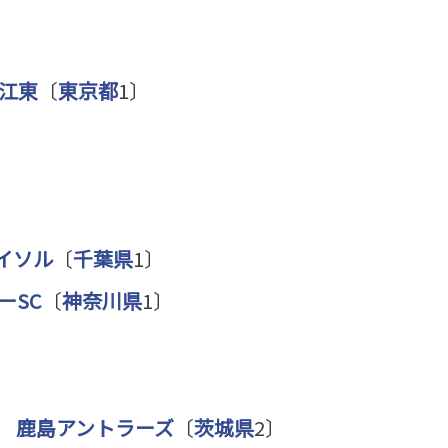
C江東
〔
東京都
1〕
イソル
〔
千葉県
1〕
ーSC
〔
神奈川県
1〕
2
鹿島アントラーズ
〔
茨城県
2〕