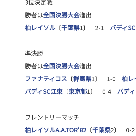
3位決定戦
勝者は
全国決勝大会
進出
柏レイソル
〔
千葉県
1〕 2-1
バディS
準決勝
勝者は
全国決勝大会
進出
ファナティコス
〔
群馬県
1〕 1-0
柏レ
バディSC江東
〔
東京都
1〕 0-4
バディ
フレンドリーマッチ
柏レイソルA.A.TOR’82
〔
千葉県
2〕 0-