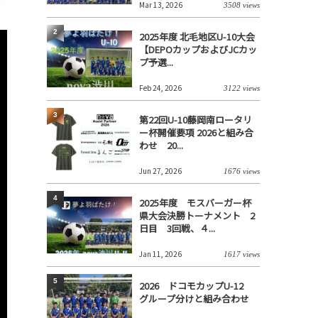
Mar 13, 2026
3508 views
2
2025年度 北毛地区U-10大会
【DEPOカップおよびJCカッ
プ予選...
Feb 24, 2026
3122 views
3
第22回U-10藤岡南ロータリ
ー杯開催要項 2026と組み合
わせ 20...
Jun 27, 2026
1676 views
4
2025年度 モスバーガー杯
県大会決勝トーナメント 2
日目 3回戦、４...
Jan 11, 2026
1617 views
5
2026 ドコモカップU-12
グループ分けと組み合わせ