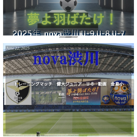
June
22
,
2025
トレーニングマッチ 健大ジュニア U-8 動画 金島小
動画
U-8