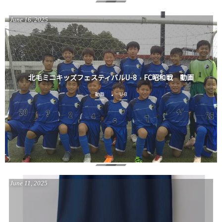
June
16
,
2025
北毛ミニキッズフェスティバルU-8 FC昭和戦 動画
動画
U-8
June
11
,
2025