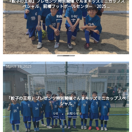
『餃子の王将』プレゼンツ 特別開催 ぐんまキッズミニカップス
ペシャル 前橋フットボールセンター 2025 ...
動画
U-8
March
19
,
2025
「餃子の王将」プレゼンツ特別開催ぐんまキッズミニカップスペ
シャル
U-8
お知らせ