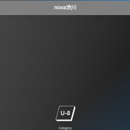
nova渋川
U-8
Category