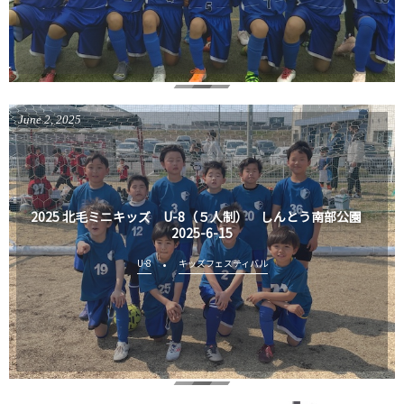
June
2
,
2025
2025 北毛ミニキッズ U-8（５人制） しんとう南部公園
2025-6-15
U-8
キッズフェスティバル