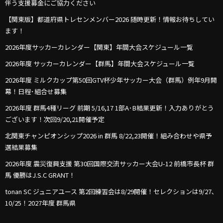
伴う支援募金にご協力ください
【関東版】都道府県トレセンメンバー2026 随時更新！情報お待ちしてい
ます！
2026年度サッカーカレンダー【関東】年間大会スケジュール一覧
2026年度 サッカーカレンダー【群馬】年間大会スケジュール一覧
2026年度 ミルクカップ第50回GTV杯少年サッカー大会（群馬）例年9月開
幕！日程･組合せ募集
2026年度 群馬4種リーグ 前期 5/16,17 1部A･B結果更新！入力ありがとう
ございます！次回9/20,21開催予定
北関東チャンピオンシップ2026 in 群馬 8/22,23開催！組み合わせや県予
選結果募集
2026年度 震災復興支援 第30回国際交流サッカー大会U-12 前橋市長杯 群
馬 優勝はJ.S.C GRANT！
tonan SC ジュニアユース 第2回練習会は8/29開催！セレクションは9/27､
10/25！2027年度 群馬県