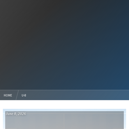
HOME
U-8
June
8
,
2026