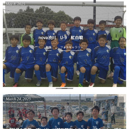
May
8
,
2025
nova渋川 U-9 紅白戦
動画
フォトギャラリー
March
24
,
2025