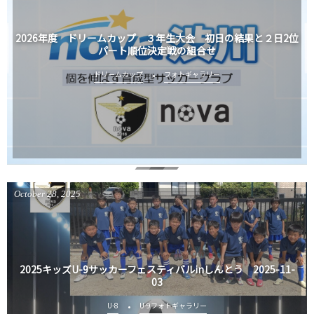
2026年度 ドリームカップ ３年生大会 初日の結果と２日2位
パート順位決定戦の組合せ
ドリームカップ
フォトギャラリー
October
28
,
2025
2025キッズU-9サッカーフェスティバルinしんとう 2025-11-
03
U-8
U-9フォトギャラリー