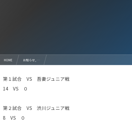
HOME
お知らせ , …
2023年度 ミルクGTV杯北毛予選 第２節（9月18日）の結果報告
第１試合 VS 吾妻ジュニア戦
14 VS ０
第２試合 VS 渋川ジュニア戦
8 VS ０