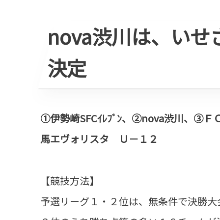
nova渋川は、い
決定
①伊勢崎SFCｲﾚﾌﾞﾝ、②nova渋川、③Ｆ
馬エヴォリスタ Ｕ－１２
【競技方法】
予選リーグ１・２位は、無条件で決勝大