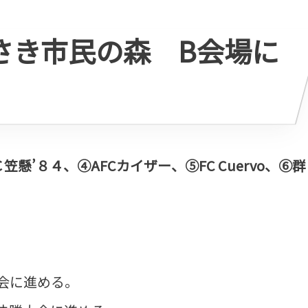
せさき市民の森 B会場に
Ｃ笠懸’８４、④AFCカイザー、⑤FC Cuervo、⑥群
会に進める。