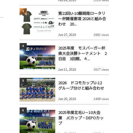
3
第22回U-10藤岡南ロータリ
ー杯開催要項 2026と組み合
わせ 20...
Jun 27, 2026
1682 views
4
2025年度 モスバーガー杯
県大会決勝トーナメント 2
日目 3回戦、４...
Jan 11, 2026
1617 views
5
2026 ドコモカップU-12
グループ分けと組み合わせ
Jan 20, 2026
1408 views
6
2025年度北毛U－10大会
兼 JCカップ・DEPOカッ
プ