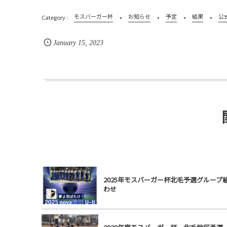
モスバーガー杯
お知らせ
予定
結果
公
January
15
,
2023
2025年モスバーガー杯北毛予選グループ
わせ