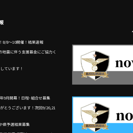
報
出場！8/8～10開催！結果速報
の地震に伴う支援募金にご協力く
ちしています！
覧
例年9月開幕！日程･組合せ募集
ありがとうございます！次回9/20,21
わせや県予選結果募集