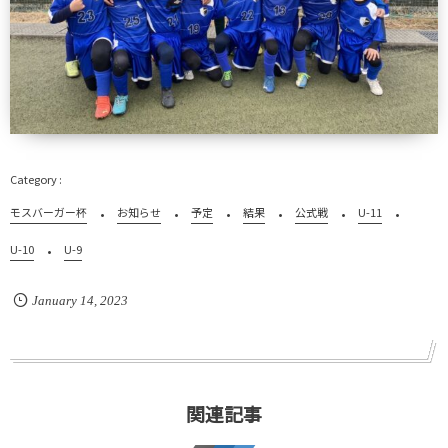
モスバーガー杯
お知らせ
予定
結果
公式戦
U-11
U-10
U-9
January
14
,
2023
関連記事