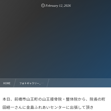
February
12
,
2026
HOME
フォトギャラリー , …
ゆらし療法無料出張体験会の報告 金島ふれあいセンター 2026.02.11
本日、前橋市山王町の山王接骨院・整体院から、院⾧の町
田経一さんに金島ふれあいセンターに出張して頂き