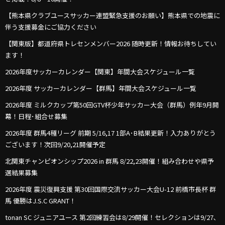
【熊本県クラブユースサッカー連盟緊急支援のお願い】熊本県での地震に
伴う支援募金にご協力ください
【関東版】都道府県トレセンメンバー2026 随時更新！情報お待ちしてい
ます！
2026年度サッカーカレンダー【関東】年間大会スケジュール一覧
2026年度 サッカーカレンダー【群馬】年間大会スケジュール一覧
2026年度 ミルクカップ第50回GTV杯少年サッカー大会（群馬）例年9月開
幕！日程･組合せ募集
2026年度 群馬4種リーグ 前期 5/16,17 1部A･B結果更新！入力ありがとう
ございます！次回9/20,21開催予定
北関東チャンピオンシップ2026 in 群馬 8/22,23開催！組み合わせや県予
選結果募集
2026年度 震災復興支援 第30回国際交流サッカー大会U-12 前橋市長杯 群
馬 優勝はJ.S.C GRANT！
tonan SC ジュニアユース 第2回練習会は8/29開催！セレクションは9/27､