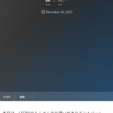
, …
動画
U-9
December
16
,
2023
HOME
動画 , …
【動画】トレーニングマッチ nova渋川 U-9 4試合 安中しんくみスポーツセンター 2023
本日は、LEONIのトムさんのお誘いがありエントリーし、