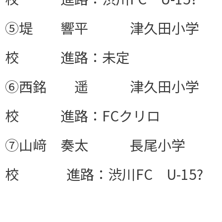
⑤堤 響平 津久田小学
校 進路：未定
⑥西銘 遥 津久田小学
校 進路：FCクリロ
⑦山﨑 奏太 長尾小学
校 進路：渋川FC U-15?