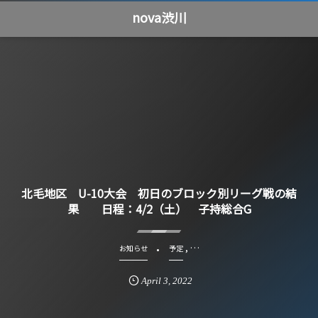
nova渋川
北毛地区 U-10大会 初日のブロック別リーグ戦の結
果 日程：4/2（土） 子持総合G
, …
お知らせ
予定
April
3
,
2022