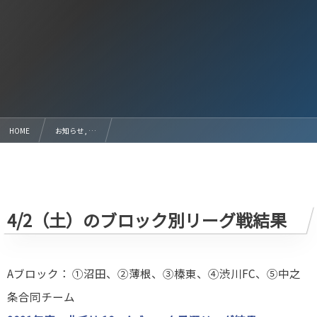
HOME
お知らせ , …
北毛地区 U-10大会 初日のブロック別リーグ戦の結果 日程：4/2（土） 子持総合G
4/2（土）のブロック別リーグ戦結果
Aブロック： ①沼田、②薄根、③榛東、④渋川FC、⑤中之
条合同チーム