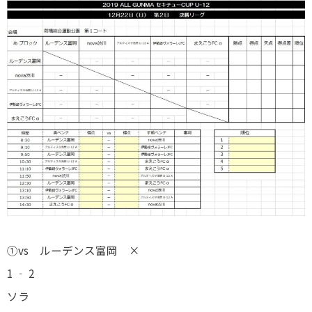
①vs ルーデンス富岡 ×
1 ‐ 2
ソラ